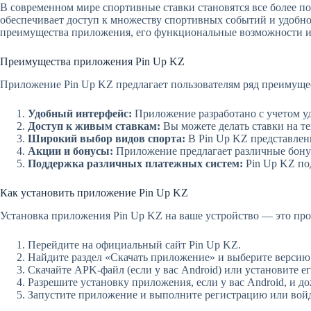
В современном мире спортивные ставки становятся все более п
обеспечивает доступ к множеству спортивных событий и удобно
преимущества приложения, его функциональные возможности и 
Преимущества приложения Pin Up KZ
Приложение Pin Up KZ предлагает пользователям ряд преимущест
Удобный интерфейс:
Приложение разработано с учетом уд
Доступ к живым ставкам:
Вы можете делать ставки на те
Широкий выбор видов спорта:
В Pin Up KZ представлены
Акции и бонусы:
Приложение предлагает различные бонус
Поддержка различных платежных систем:
Pin Up KZ по
Как установить приложение Pin Up KZ
Установка приложения Pin Up KZ на ваше устройство — это прос
Перейдите на официальный сайт Pin Up KZ.
Найдите раздел «Скачать приложение» и выберите версию 
Скачайте APK-файл (если у вас Android) или установите ег
Разрешите установку приложения, если у вас Android, и д
Запустите приложение и выполните регистрацию или войд