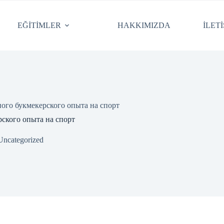
EĞİTİMLER
HAKKIMIZDA
İLET
ного букмекерского опыта на спорт
рского опыта на спорт
Uncategorized