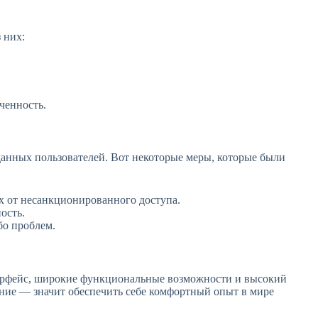
 них:
ченность.
анных пользователей. Вот некоторые меры, которые были
х от несанкционированного доступа.
ость.
бо проблем.
терфейс, широкие функциональные возможности и высокий
ение — значит обеспечить себе комфортный опыт в мире