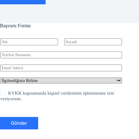
Başvuru Formu
KVKK kapsamında kişisel verilerimin işlenmesine izin
veriyorum.
Gönder